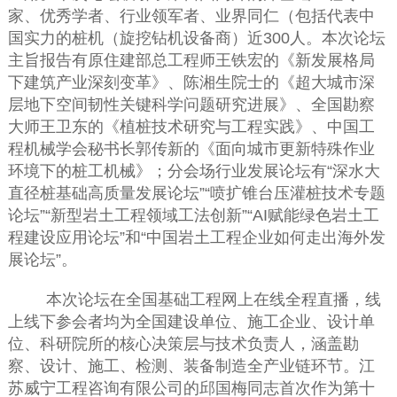
家
、
优秀学者、行业领军者、业界同仁（包括代表中
国实力的桩机
（
旋挖钻机设备商）近
300
人
。
本次论坛
主旨报告有原住建部总
工程师
王铁宏
的《
新发展格局
下建筑产业深刻变革》、陈湘生院士的《超大城市深
层地下空间韧性关键科学问题研究进展》、
全国勘察
大师王卫东
的《
植桩技术研究与工程实践》、中国工
程机械学会秘书长郭传新
的《
面向城市更新特殊作业
环境下的桩工机械
》
；分会场行业发展论坛有
“
深水大
直径桩基础高质量发展论坛
”“
喷扩锥台压灌桩技术专题
论坛
”“
新型岩土工程领域工法创新
”“AI
赋能绿色岩土工
程建设应用论坛
”和“
中国岩土工程企业如何走出海外发
展论坛
”
。
本次论坛在全国基础工程网上在线全程直播，线
上线下参会者均为全国建设单位、施工企业、设计单
位、科研院所的核心决策层与技术负责人，涵盖勘
察、设计、施工、检测、装备制造全产业链环节。江
苏威宁工程咨询有限公司
的
邱国梅同志首次作为第十