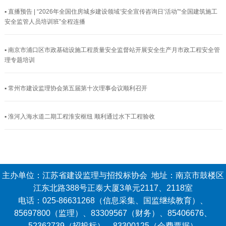
▪ 直播预告 | “2026年全国住房城乡建设领域‘安全宣传咨询日’活动”“全国建筑施工
安全监管人员培训班”全程连播
▪ 南京市浦口区市政基础设施工程质量安全监督站开展安全生产月市政工程安全管
理专题培训
▪ 常州市建设监理协会第五届第十次理事会议顺利召开
▪ 淮河入海水道二期工程淮安枢纽 顺利通过水下工程验收
主办单位：江苏省建设监理与招投标协会 地址：南京市鼓楼区
江东北路388号正泰大厦3单元2117、2118室
电话：025-86631268（信息采集、国监继续教育）、
85697800（监理）、83309567（财务）、85406676、
52362739（招投标）、83300125（会费票据）