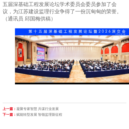
五届深基础工程发展论坛学术委员会委员参加了会
议
，
为江苏建设监理行业
争
得
了
一份沉甸甸
的荣誉。
（通讯员
邱国梅
供稿
）
上一篇：
凝聚专家智慧 共谋行业发展
下一篇：
赋能转型发展 智领监理新征程