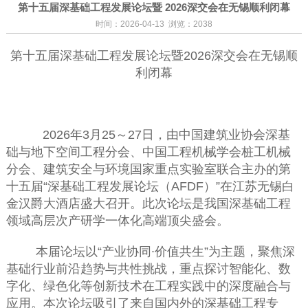
第十五届深基础工程发展论坛暨 2026深交会在无锡顺利闭幕
时间：2026-04-13 浏览：2038
第十五届深基础工程发展论坛暨
2026深交会在无锡顺
利闭幕
2026
年
3
月
25
～27
日
，
由中国建筑业协会深基
础与地下空间工程分会、中国工程机械学会桩工机械
分会、建筑安全与环境国家重点实验室联合主办的第
十五届
“
深基础工程发展论坛（
AFDF
）
”
在江苏无锡白
金汉爵大酒店盛大召开
。
此
次
论坛是我国深基础工程
领域高层次产研学一体化高端顶尖盛会
。
本届
论坛
以
“
产业协同
∙
价值共生
”
为主题，聚焦深
基础行业前沿趋势与共性挑战，重点探讨智能化、数
字化、绿色化等创新技术在工程实践中的深度融合与
应用
。
本次论坛吸
引了来自
国内外
的深
基础工程专