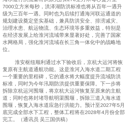
7000
立方米每秒，洪泽湖防洪标准也将从百年一遇升
级为三百年一遇。同时
也
为后续打通海河联运通道的
规划建设奠定坚实基础，兼具防洪安全、排涝减灾、
治理水患、航运物流、生态环境
等多重效益，特别是
在
经济发展
上
给淮河流域带来显著好处，完善
了
国家
水网格局，强化淮河流域在长三角一体化中的战略地
位。
淮安枢纽顺利通过水下验收
后
，京杭大运河将恢
复原有主航道通航功能。这是淮河入海水道二期工程
一个重要的里程碑，它的通水将大幅度提升流域防洪
标准，同时为今年汛期防洪提供重要保障。下一步将
拆除京杭运河围堰，将京杭
大
运河恢复
至
原来的
主航
道；
同时
也
将封堵导航明渠围堰，拆除三道入海水道
围堰，恢复入海水道应急行洪能力。预计
至2027
年
5
月
底完成全部水下工程，整体工程
将在2028
年
4
月份全部
完工。（
通讯员
吴三国供稿）