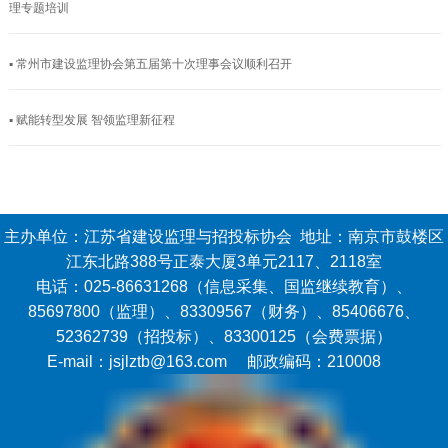
理专题培训
▪ 常州市建设监理协会第五届第十次理事会议顺利召开
▪ 赋能转型发展 智领监理新征程
主办单位：江苏省建设监理与招投标协会 地址：南京市鼓楼区
江东北路388号正泰大厦3单元2117、2118室
电话：025-86631268（信息采集、国监继续教育）、
85697800（监理）、83309567（财务）、85406676、
52362739（招投标）、83300125（会费票据）
E-mail：jsjlztb@163.com 邮政编码：210008