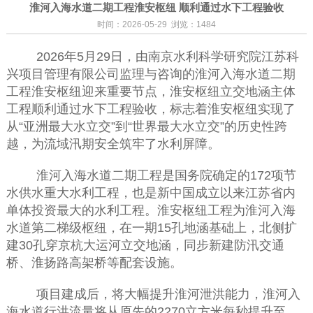
淮河入海水道二期工程淮安枢纽 顺利通过水下工程验收
时间：2026-05-29 浏览：1484
2026
年
5
月
29
日，
由南京水利科学研究院江苏科
兴项目管理有限公司监理与咨询的
淮河入海水道二期
工程
淮安枢纽
迎来重要节点，淮安枢纽立交地涵主体
工程顺利通过水下工程验收，标志着淮安枢纽实现了
从
“
亚洲最大水立交
”
到
“
世界最大水立交
”
的历史性跨
越，为流域汛期安全筑牢
了
水利屏障
。
淮河入海水道二期工程是国务院确定的
172
项节
水供水重大水利工程，也是新中国成立以来江苏省内
单体投资最大的水利工程。
淮安枢纽工程
为淮河入海
水道第二梯级枢纽，在一期
15
孔地涵基础上，北侧扩
建
30
孔穿京杭大运河立交地涵，同步新建防汛交通
桥、
淮扬路高架桥
等配套设施。
项目建成后，将大幅提升淮河泄洪能力，淮河入
海水道行洪流量将从原先的
2270
立方米每秒提升至