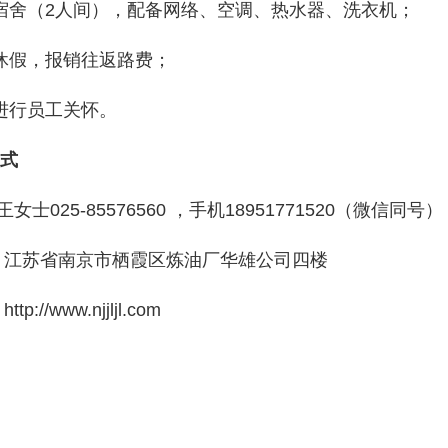
工宿舍（2人间），配备网络、空调、热水器、洗衣机；
薪休假，报销往返路费；
期进行员工关怀。
式
王女士025-85576560
，手机
18951771520（微信同号
：
江苏省南京市栖霞区炼油厂华雄公司四楼
：
http://www.njjljl.com