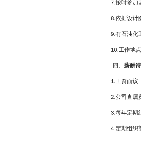
7.按时参
8.依据设
9.有石油
10.工作
四
、
薪酬待
1.工资面议
2.公司直
3.每年定
4.定期组