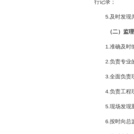
行记录；
5.及时发
（二）监理
1.准确及
2.负责专
3.全面负
4.负责工
5.
现场发现
6.
按时向总